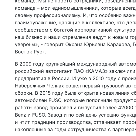
команде. Мы не просто сотрудники, объединенн
команда – мои единомышленники, которые всегд
своему профессионализму. И, что особенно важн
взаимоуважение, царящие в коллективе, что дел
сообществом с богатой корпоративной культурой
наш бизнес и наши стремления ведут к новым го
уверены», - говорит Оксана Юрьевна Карахова, 
Восток Рус».
В 2009 году крупнейший международный автомо
российский автогигант ПАО «КАМАЗ» заключили 
предприятия в России. И уже в 2010 году с про
Набережных Челнах сошел первый грузовой авт
сборки. В 2015 году была открыта новая линия 
автомобилей FUSO, которые пополнили продукто
работы завод произвел и выпустил более 42000
Benz и FUSO. Завод и по сей день успешно функ
и чтит традиции производства, оттачивает проф
накопленные за годы сотрудничества с партнера