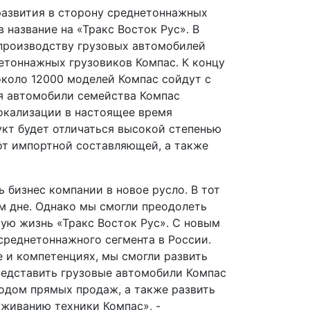
развития в сторону среднетоннажных
 название на «Тракс Восток Рус». В
 производству грузовых автомобилей
етоннажных грузовиков Компас. К концу
 около 12000 моделей Компас сойдут с
я автомобили семейства Компас
окализации в настоящее время
укт будет отличаться высокой степенью
от импортной составляющей, а также
 бизнес компании в новое русло. В тот
м дне. Однако мы смогли преодолеть
рую жизнь «Тракс Восток Рус». С новым
среднетоннажного сегмента в России.
 и компетенциях, мы смогли развить
редставить грузовые автомобили Компас
тодом прямых продаж, а также развить
уживанию техники Компас», -