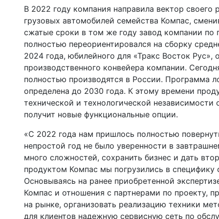
В 2022 году компания направила вектор своего 
грузовых автомобилей семейства Компас, сменив
сжатые сроки в том же году завод компании по
полностью переориентировался на сборку средн
2024 года, юбилейного для «Тракс Восток Рус»,
производственного конвейера компании. Сегодн
полностью производятся в России. Программа л
определена до 2030 года. К этому времени прод
технической и технологической независимости 
получит новые функциональные опции.
«С 2022 года нам пришлось полностью повернуть
непростой год не было уверенности в завтрашне
много сложностей, сохранить бизнес и дать вто
продуктом Компас мы погрузились в специфику 
Основываясь на ранее приобретенной экспертизе
Компас и отношения с партнерами по проекту, п
на рынке, организовать реализацию техники ме
для клиентов надежную сервисную сеть по обсл