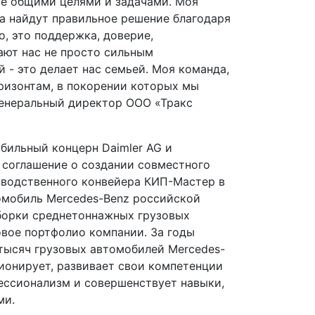
ые общими целями и задачами. Моя
а найдут правильное решение благодаря
о, это поддержка, доверие,
ают нас не просто сильным
 - это делает нас семьей. Моя команда,
ризонтам, в покорении которых мы
Генеральный директор ООО «Тракс
бильный концерн Daimler AG и
соглашение о создании совместного
изводственного конвейера КИП-Мастер в
омобиль Mercedes-Benz российской
сборки среднетоннажных грузовых
вое портфолио компании. За годы
 тысяч грузовых автомобилей Mercedes-
ционирует, развивает свои компетенции
ессионализм и совершенствует навыки,
ми.